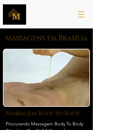
Massagens em Brasília
Massagem Body to Body
Procurando Massagem Body To Body