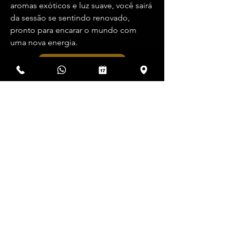
aromas exóticos e luz suave, você sairá
da sessão se sentindo renovado,
pronto para encarar o mundo com
uma nova energia.
Agendar
©2024 por Espaço Mahara.
Construído por
@GonzagaCapital
Contato
CLN 413 BL D Sala 116 - Asa Norte,