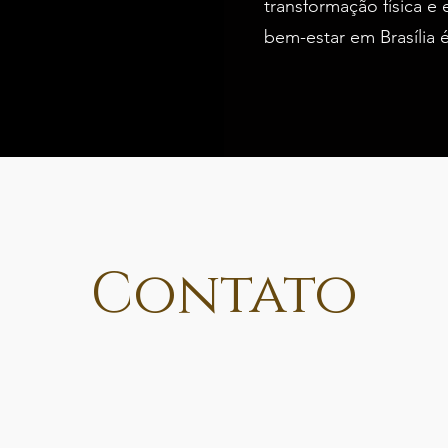
transformação física e
bem-estar em Brasília 
Contato