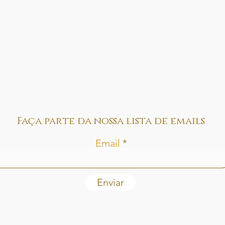
Norte,
(11) 95686-2340 São Paulo SP
(61) 99697-1155 Brasília DF
Faça parte da nossa lista de emails
Email
Enviar