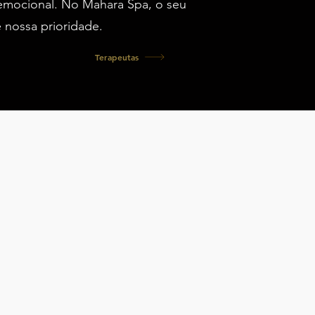
 emocional. No Mahara Spa, o seu
é nossa prioridade.
Terapeutas